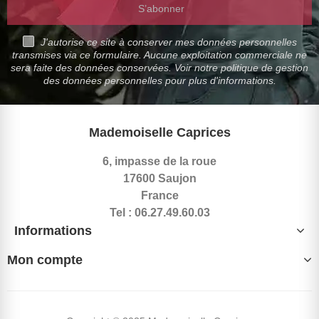
S’abonner
J'autorise ce site à conserver mes données personnelles
transmises via ce formulaire. Aucune exploitation commerciale ne
sera faite des données conservées. Voir notre politique de gestion
des données personnelles pour plus d'informations.
Mademoiselle Caprices
6, impasse de la roue
17600 Saujon
France
Tel : 06.27.49.60.03
Informations
Mon compte