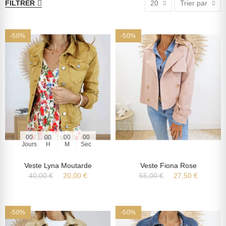
FILTRER
20
Trier par
-50%
-50%
00
00
00
00
Jours
H
M
Sec
Veste Lyna Moutarde
Veste Fiona Rose
40,00 €
20,00 €
55,00 €
27,50 €
-50%
-50%