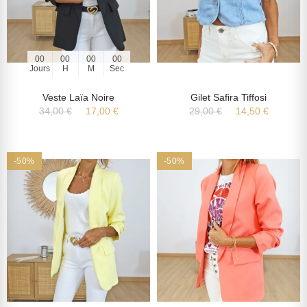
00
00
00
00
Jours
H
M
Sec
Veste Laïa Noire
Gilet Safira Tiffosi
34,00 €
17,00 €
29,00 €
14,50 €
-50%
-50%