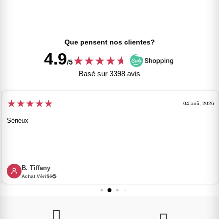
Que pensent nos clientes?
4.9
★
★
★
★
★
★
/5
Basé sur 3398 avis
★
★
★
★
★
04 aoû, 2026
Sérieux
B. Tiffany
Achat Vérifié