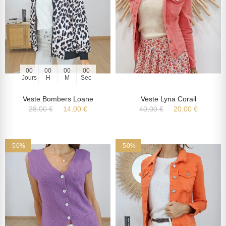
00
00
00
00
Jours
H
M
Sec
Veste Bombers Loane
Veste Lyna Corail
28,00 €
14,00 €
40,00 €
20,00 €
-50%
-50%