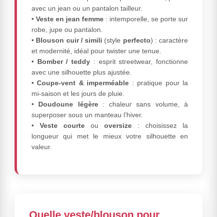
avec un jean ou un pantalon tailleur.
•
Veste en jean femme
: intemporelle, se porte sur
robe, jupe ou pantalon.
•
Blouson cuir / simili
(style
perfecto
) : caractère
et modernité, idéal pour twister une tenue.
•
Bomber / teddy
: esprit streetwear, fonctionne
avec une silhouette plus ajustée.
•
Coupe-vent & imperméable
: pratique pour la
mi-saison et les jours de pluie.
•
Doudoune légère
: chaleur sans volume, à
superposer sous un manteau l’hiver.
•
Veste courte
ou
oversize
: choisissez la
longueur qui met le mieux votre silhouette en
valeur.
Quelle veste/blouson pour