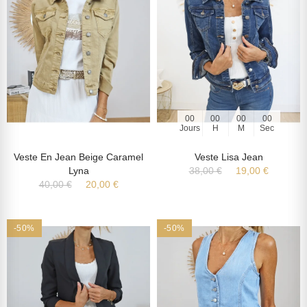
00
00
00
00
Jours
H
M
Sec
Veste En Jean Beige Caramel
Veste Lisa Jean
Lyna
38,00 €
19,00 €
40,00 €
20,00 €
-50%
-50%