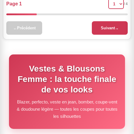
Page 1
/ 4
←
Précédent
Suivant
→
Vestes & Blousons
Femme : la touche finale
de vos looks
Blazer, perfecto, veste en jean, bomber, coupe-vent
& doudoune légère — toutes les coupes pour toutes
les silhouettes