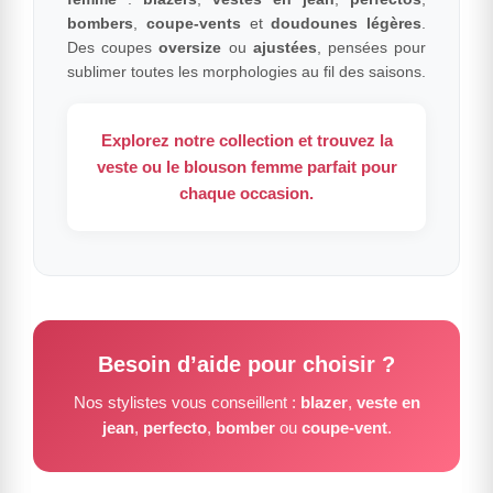
bombers
,
coupe-vents
et
doudounes légères
.
Des coupes
oversize
ou
ajustées
, pensées pour
sublimer toutes les morphologies au fil des saisons.
Explorez notre collection et trouvez la
veste
ou le
blouson femme
parfait pour
chaque occasion.
Besoin d’aide pour choisir ?
Nos stylistes vous conseillent :
blazer
,
veste en
jean
,
perfecto
,
bomber
ou
coupe-vent
.