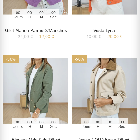
00
00
00
00
Jours
H
M
Sec
Gilet Manon Parme S/manches
Veste Lyna
24,00 €
12,00 €
40,00 €
20,00 €
-50%
-50%
00
00
00
00
00
00
00
00
Jours
H
M
Sec
Jours
H
M
Sec
Blouson Vela Kaki Tiffosi
Veste NORA Beige Tiffosi