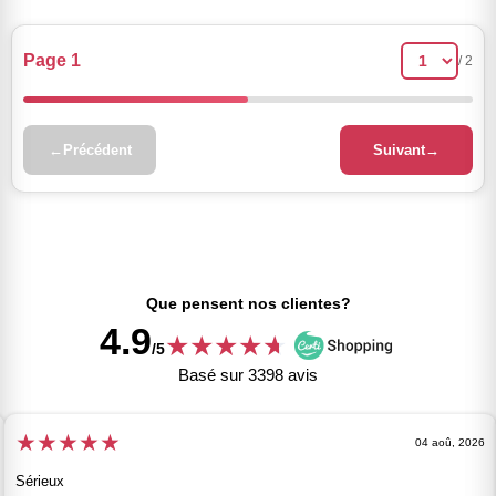
Page 1
/ 2
←
Précédent
Suivant
→
Que pensent nos clientes?
4.9
★
★
★
★
★
★
/5
Basé sur 3398 avis
★
★
★
★
★
04 aoû, 2026
Sérieux