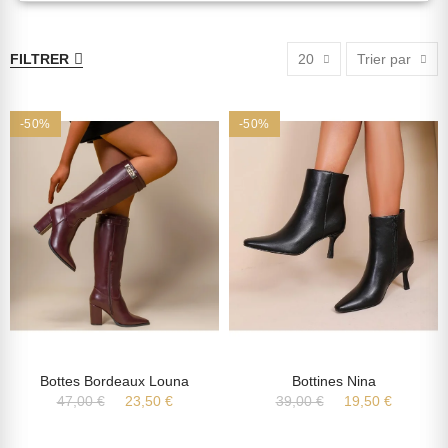
FILTRER
20
Trier par
-50%
-50%
Bottes Bordeaux Louna
Bottines Nina
47,00 €
23,50 €
39,00 €
19,50 €