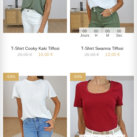
00
00
00
00
Jours
H
M
Sec
T-Shirt Cooky Kaki Tiffosi
T-Shirt Swanna Tiffosi
20,00 €
10,00 €
26,00 €
13,00 €
-50%
-50%