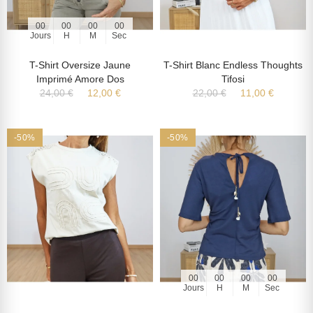
00
00
00
00
Jours
H
M
Sec
T-Shirt Oversize Jaune
T-Shirt Blanc Endless Thoughts
Imprimé Amore Dos
Tifosi
24,00 €
12,00 €
22,00 €
11,00 €
-50%
-50%
00
00
00
00
Jours
H
M
Sec