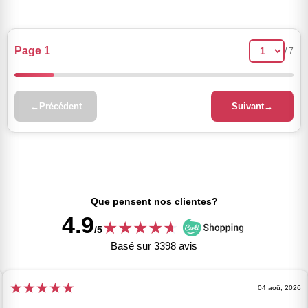
Page 1
/ 7
←
Précédent
Suivant
→
Que pensent nos clientes?
4.9
★
★
★
★
★
★
/5
Basé sur 3398 avis
★
★
★
★
★
04 aoû, 2026