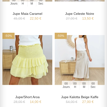
00
00
00
00
Jours
H
M
Sec
Jupe Maia Caramel
Jupe Celeste Noire
45,00 €
22,50 €
27,00 €
13,50 €
-50%
-50%
00
00
00
00
Jours
H
M
Sec
Jupe/short Aroa
Jupe Kalotta Beige Kaffe
28,00 €
14,00 €
54,00 €
27,00 €