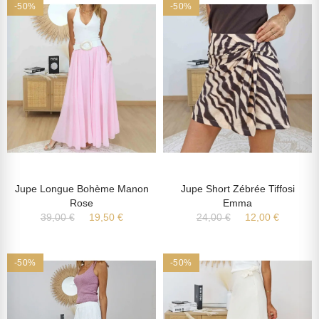
-50%
-50%
Jupe Longue Bohème Manon
Jupe Short Zébrée Tiffosi
Rose
Emma
39,00 €
19,50 €
24,00 €
12,00 €
-50%
-50%