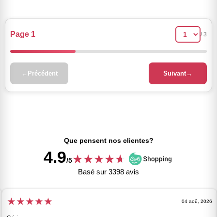
Page 1
/ 3
←
Précédent
Suivant
→
Que pensent nos clientes?
4.9
★
★
★
★
★
★
/5
Basé sur 3398 avis
★
★
★
★
★
04 aoû, 2026