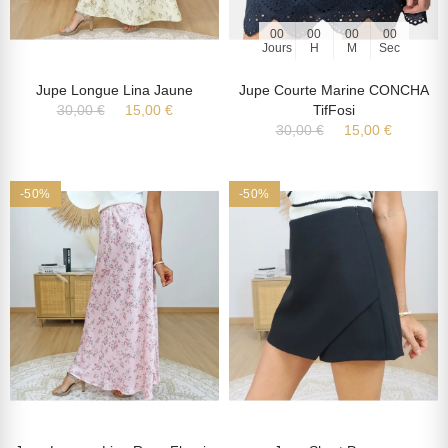
00
00
00
00
Jours
H
M
Sec
Jupe Longue Lina Jaune
Jupe Courte Marine CONCHA
30,00 €
15,00 €
TifFosi
30,00 €
15,00 €
-50%
-50%