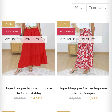
20
Trier par
-50%
-20%
NOUVEAU
NOUVEAU
VICTIME DE SON SUCCÈS
VICTIME DE SON SUCCÈS
Jupe Longue Rouge En Gaze
Jupe Magique Cerise Imprimé
De Coton Ashley
Fleurs Rouges
29,00 €
14,50 €
22,00 €
17,60 €