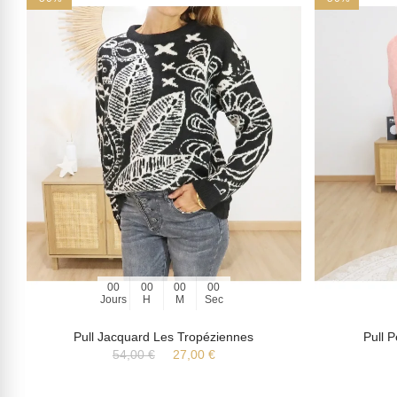
00
00
00
00
Jours
H
M
Sec
Pull Jacquard Les Tropéziennes
Pull 
54,00 €
27,00 €