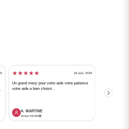
★
★
★
★
★
★
★
★
★
26
04 aoû, 2026
Je recommand
Un grand merçi pour votre aide votre patience
votre aide a bien choisir...
›
..
Jolis vêtements 
Envoi rapide. 
A. MARTINE
P. Audrey
Achat Vérifié
Achat Vérifi