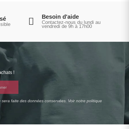
Besoin d'aide
isé
Contactez-nous du lundi au
sible
vendredi de 9h à 17h00
chats !
nner
 sera faite des données conservées. Voir notre politique