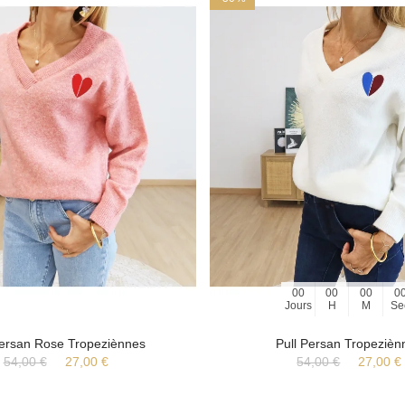
00
00
00
0
Jours
H
M
Se
Persan Rose Tropeziènnes
Pull Persan Tropezièn
54,00 €
27,00 €
54,00 €
27,00 €