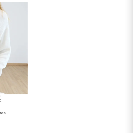
0
c
nes