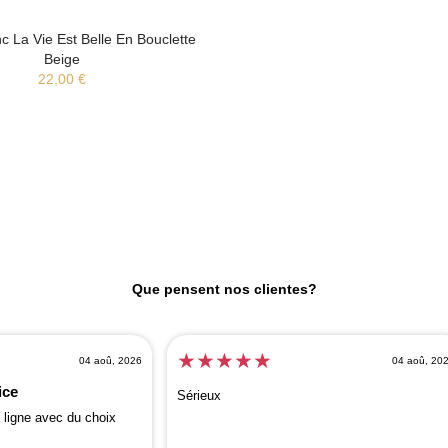
nc La Vie Est Belle En Bouclette
Beige
22,00 €
Que pensent nos clientes?
★
★
★
★
★
04 aoû, 2026
04 aoû, 20
ice
Sérieux
 ligne avec du choix