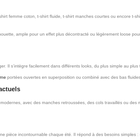
shirt femme coton, t-shirt fluide, t-shirt manches courtes ou encore t-s
 silhouette, ample pour un effet plus décontracté ou légèrement loose 
r. Il s’intègre facilement dans différents looks, du plus simple au plus 
emme
portées ouvertes en superposition ou combiné avec des bas fluid
actuels
 modernes, avec des manches retroussées, des cols travaillés ou des ma
une pièce incontournable chaque été. Il répond à des besoins simples : co