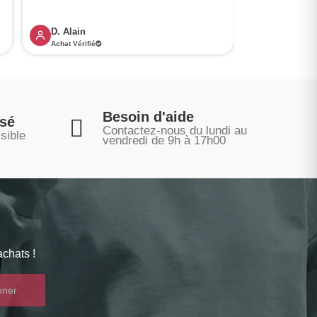
D. Alain
A. Martin
Achat Vérifié
Achat Vérifi
Besoin d'aide
isé
Contactez-nous du lundi au
sible
vendredi de 9h à 17h00
chats !
nner