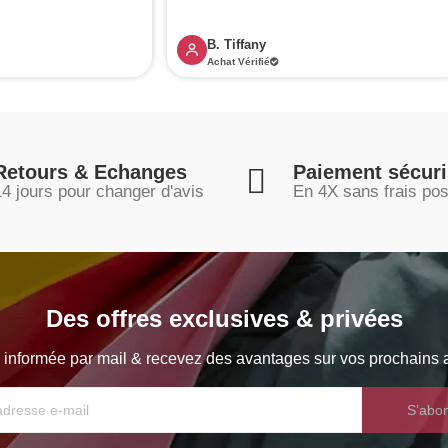
B. Tiffany
Achat Vérifié
Retours & Echanges
Paiement sécur
14 jours pour changer d'avis
En 4X sans frais pos
Des offres exclusives & privées
 informée par mail & recevez des avantages sur vos prochains a
S’abo