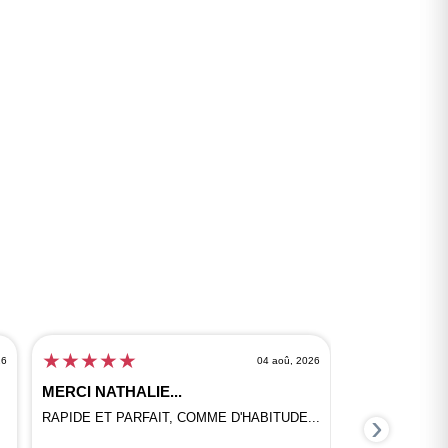
★
★
★
★
★
★
★
★
★
26
04 aoû, 2026
MERCI NATHALIE...
Un grand merçi 
votre aide a bien
›
RAPIDE ET PARFAIT, COMME D'HABITUDE...