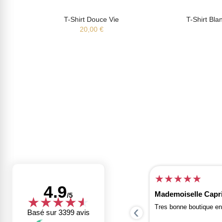
T-Shirt Douce Vie
T-Shirt Bla
20,00 €
★
★
★
★
★
★
★
★
★
★
08 aoû, 2026
4.9
Mademoiselle Capr
/5
Tout est nickel
★
★
★
★
★
★
‹
Tres bonne boutique en
Basé sur 3399 avis