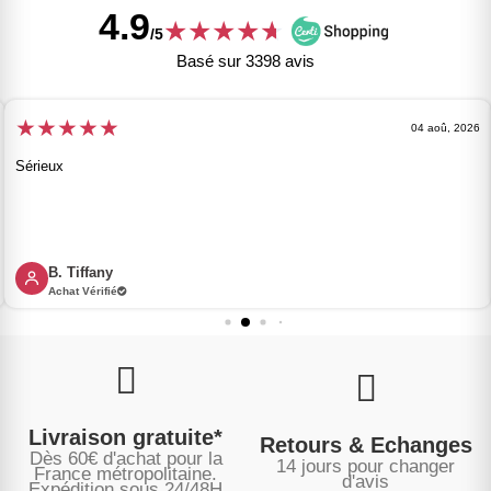
4.9
★
★
★
★
★
★
/5
Basé sur 3398 avis
★
★
★
★
★
04 aoû, 2026
Sérieux
B. Tiffany
Achat Vérifié
Livraison gratuite*
Retours & Echanges
Dès 60€ d'achat pour la
14 jours pour changer
France métropolitaine.
d'avis
Expédition sous
24/48H