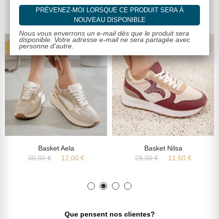
Dans la même catégorie
PRÉVENEZ-MOI LORSQUE CE PRODUIT SERA À
NOUVEAU DISPONIBLE
Nous vous enverrons un e-mail dès que le produit sera
disponible. Votre adresse e-mail ne sera partagée avec
personne d'autre.
-60%
-60%
Basket Aela
Basket Nilsa
30,00 €
12,00 €
29,00 €
11,60 €
Que pensent nos clientes?