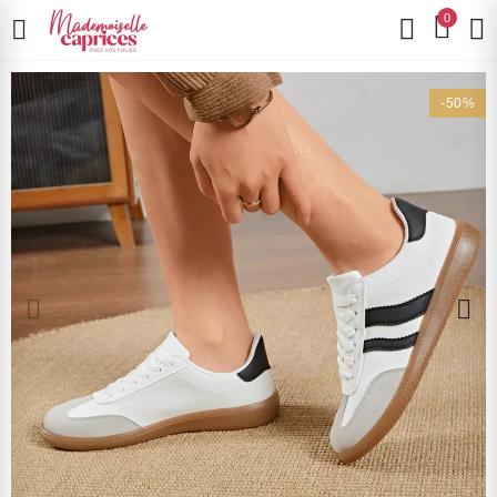
0
-50%