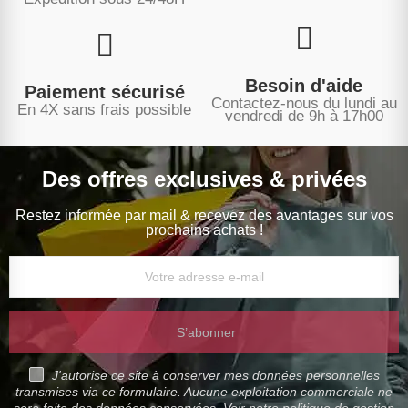
Besoin d'aide
Paiement sécurisé
Contactez-nous du lundi au
En 4X sans frais possible
vendredi de 9h à 17h00
Des offres exclusives & privées
Restez informée par mail & recevez des avantages sur vos
prochains achats !
S’abonner
J'autorise ce site à conserver mes données personnelles
transmises via ce formulaire. Aucune exploitation commerciale ne
sera faite des données conservées. Voir notre politique de gestion