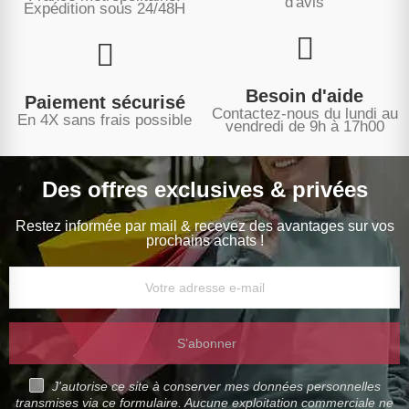
d'avis
Expédition sous
24/48H
Besoin d'aide
Paiement sécurisé
Contactez-nous du lundi au
En 4X sans frais possible
vendredi de 9h à 17h00
Des offres exclusives & privées
Restez informée par mail & recevez des avantages sur vos
prochains achats !
S’abonner
J'autorise ce site à conserver mes données personnelles
transmises via ce formulaire. Aucune exploitation commerciale ne