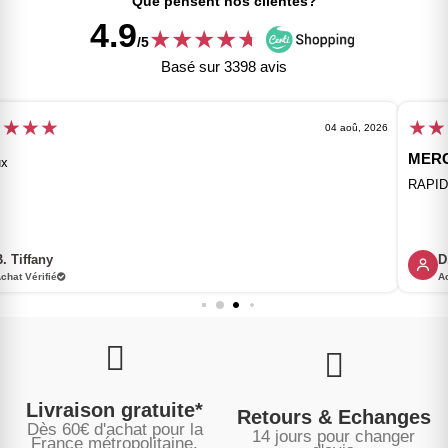
Que pensent nos clientes?
4.9
★
★
★
★
★
★
/5
Basé sur 3398 avis
★
★
★
★
★
04 aoû, 2026
MERCI NATHALIE...
RAPIDE ET PARFAIT, COMME D'HABITUDE...
D. Alain
Achat Vérifié
Livraison gratuite*
Retours & Echanges
Dès 60€ d'achat pour la
14 jours pour changer
France métropolitaine.