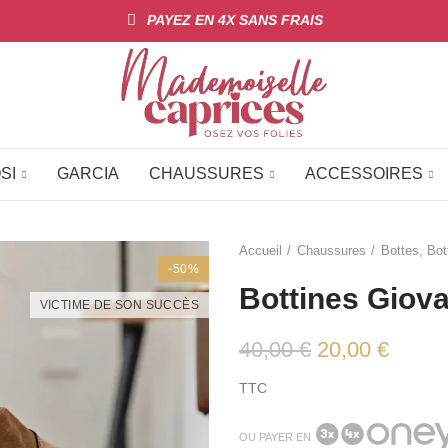
PAYEZ EN 4X SANS FRAIS
SI
GARCIA
CHAUSSURES
ACCESSOIRES
Accueil
Chaussures
Bottes, Bot
-50%
Bottines Giov
VICTIME DE SON SUCCÈS
40,00 €
20,00 €
TTC
OU PAYER EN