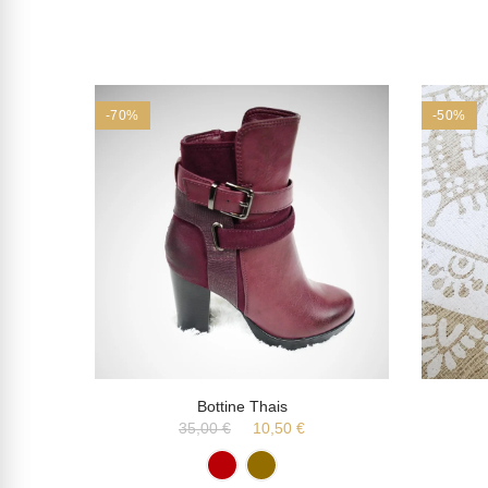
-70%
-50%
Bottine Thais
35,00 €
10,50 €