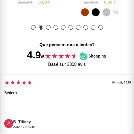
15,00 €
5,00 €
16,00 €
6,00 €
+1
Que pensent nos clientes?
4.9
★
★
★
★
★
★
/5
Basé sur 3398 avis
★
★
★
★
★
04 aoû, 2026
Sérieux
B. Tiffany
Achat Vérifié