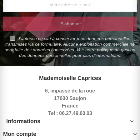
S’abonner
J'autorise ce site à conserver mes données personnelles
transmises via ce formulaire. Aucune exploitation commerciale ne
sera faite des données conservées. Voir notre politique de gestion
des données personnelles pour plus d'informations.
Mademoiselle Caprices
6, impasse de la roue
17600 Saujon
France
Tel : 06.27.49.60.03
Informations
Mon compte