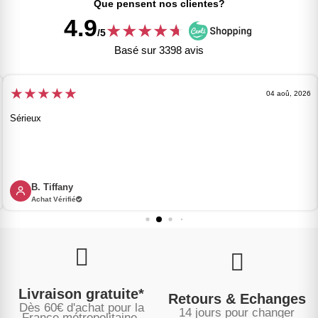
Que pensent nos clientes?
4.9
★
★
★
★
★
★
/5
Basé sur 3398 avis
★
★
★
★
★
04 aoû, 2026
Sérieux
B. Tiffany
Achat Vérifié
Livraison gratuite*
Retours & Echanges
Dès 60€ d'achat pour la
14 jours pour changer
France métropolitaine.