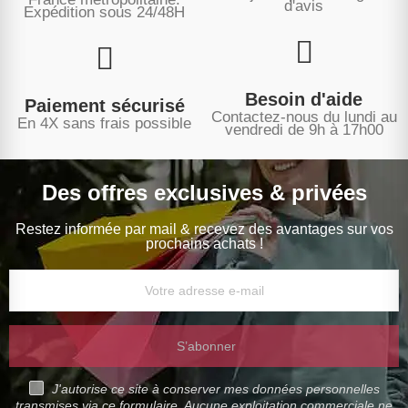
d'avis
Expédition sous
24/48H
Besoin d'aide
Paiement sécurisé
Contactez-nous du lundi au
En 4X sans frais possible
vendredi de 9h à 17h00
Des offres exclusives & privées
Restez informée par mail & recevez des avantages sur vos
prochains achats !
S’abonner
J'autorise ce site à conserver mes données personnelles
transmises via ce formulaire. Aucune exploitation commerciale ne