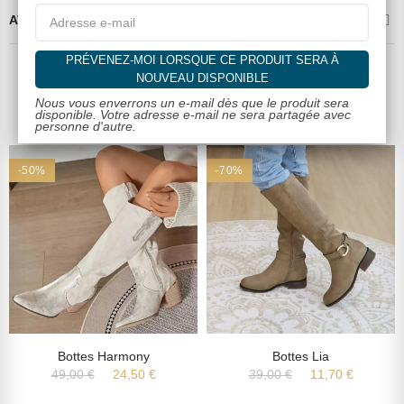
AVIS CLIENTS VALIDÉS
PRÉVENEZ-MOI LORSQUE CE PRODUIT SERA À
NOUVEAU DISPONIBLE
Dans la même catégorie
Nous vous enverrons un e-mail dès que le produit sera
disponible. Votre adresse e-mail ne sera partagée avec
personne d'autre.
-50%
-70%
Bottes Harmony
Bottes Lia
49,00 €
24,50 €
39,00 €
11,70 €