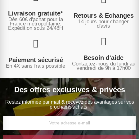
Livraison gratuite*
Retours & Echanges
Dès 60€ d'achat pour la
14 jours pour changer
France métropolitaine.
d'avis
Expédition sous
24/48H
Besoin d'aide
Paiement sécurisé
Contactez-nous du lundi au
En 4X sans frais possible
vendredi de 9h à 17h00
Des offres exclusives & privées
Restez informée par mail & recevez des avantages sur vos
prochains achats !