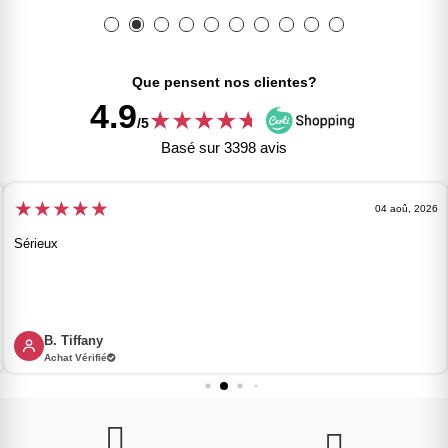
Que pensent nos clientes?
4.9
★
★
★
★
★
★
/5
Basé sur 3398 avis
★
★
★
★
★
04 aoû, 2026
Sérieux
B. Tiffany
Achat Vérifié