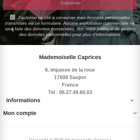
S’abonner
J'autorise ce site à conserver mes données personnelles
transmises via ce formulaire. Aucune exploitation commerciale ne
sera faite des données conservées. Voir notre politique de gestion
des données personnelles pour plus d'informations.
Mademoiselle Caprices
6, impasse de la roue
17600 Saujon
France
Tel : 06.27.49.60.03
Informations
Mon compte
Copyright © 2025 Mademoiselle Caprices