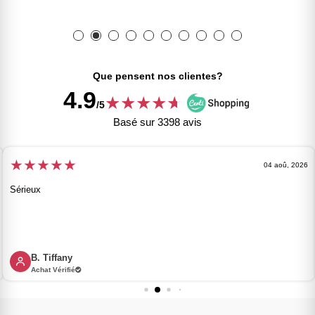
Que pensent nos clientes?
4.9
★
★
★
★
★
★
/5
Basé sur 3398 avis
★
★
★
★
★
04 aoû, 2026
Sérieux
B. Tiffany
Achat Vérifié