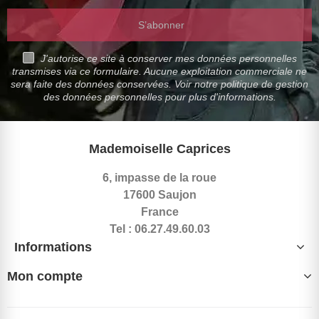
S’abonner
J'autorise ce site à conserver mes données personnelles
transmises via ce formulaire. Aucune exploitation commerciale ne
sera faite des données conservées. Voir notre politique de gestion
des données personnelles pour plus d'informations.
Mademoiselle Caprices
6, impasse de la roue
17600 Saujon
France
Tel : 06.27.49.60.03
Informations
Mon compte