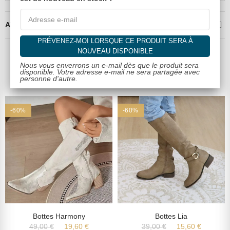
AVIS CLIENTS VALIDÉS
PRÉVENEZ-MOI LORSQUE CE PRODUIT SERA À
NOUVEAU DISPONIBLE
Nous vous enverrons un e-mail dès que le produit sera
Dans la même catégorie
disponible. Votre adresse e-mail ne sera partagée avec
personne d'autre.
-60%
-60%
Bottes Harmony
Bottes Lia
49,00 €
19,60 €
39,00 €
15,60 €