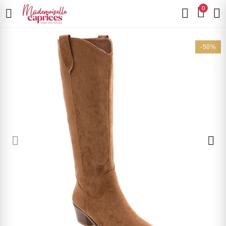
0
-50%