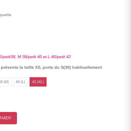
iquette
6/petit38, M:38/petit 40 et L:40/petit 42
résente la taille XS, porte du S(36) habituellement
38 (M)
40 (L)
42 (XL)
ANIER