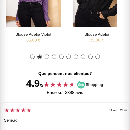
Blouse Adélie Violet
Blouse Adélie
35,00 €
35,00 €
Que pensent nos clientes?
4.9
★
★
★
★
★
★
/5
Basé sur 3398 avis
★
★
★
★
★
04 aoû, 2026
Sérieux