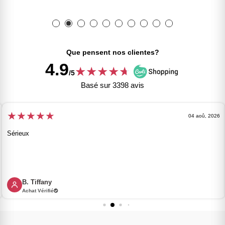
Que pensent nos clientes?
4.9
★
★
★
★
★
★
/5
Basé sur 3398 avis
★
★
★
★
★
04 aoû, 2026
Sérieux
B. Tiffany
Achat Vérifié