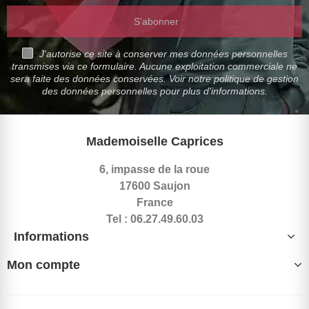
S’abonner
J'autorise ce site à conserver mes données personnelles
transmises via ce formulaire. Aucune exploitation commerciale ne
sera faite des données conservées. Voir notre politique de gestion
des données personnelles pour plus d'informations.
Mademoiselle Caprices
6, impasse de la roue
17600 Saujon
France
Tel : 06.27.49.60.03
Informations
Mon compte