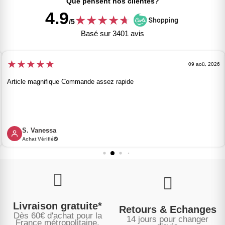
Que pensent nos clientes?
4.9
★
★
★
★
★
★
/5
Basé sur 3401 avis
★
★
★
★
★
09 aoû, 2026
Article magnifique Commande assez rapide
S. Vanessa
Achat Vérifié
Livraison gratuite*
Retours & Echanges
Dès 60€ d'achat pour la
14 jours pour changer
France métropolitaine.