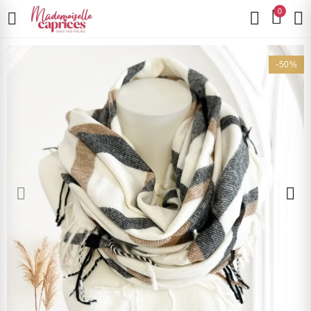
0
-50%