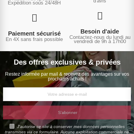
d'avis
Expédition sous
24/48H
Besoin d'aide
Paiement sécurisé
Contactez-nous du lundi au
En 4X sans frais possible
vendredi de 9h à 17h00
Des offres exclusives & privées
Restez informée par mail & recevez des avantages sur vos
prochains achats !
S’abonner
J'autorise ce site à conserver mes données personnelles
transmises via ce formulaire. Aucune exploitation commerciale ne