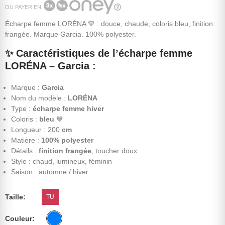
OU PAYER EN
Écharpe femme LORÉNA 💙 : douce, chaude, coloris bleu, finition
frangée. Marque Garcia. 100% polyester.
✨
Caractéristiques de l’écharpe femme
LORÉNA – Garcia :
Marque :
Garcia
Nom du modèle :
LORÉNA
Type :
écharpe femme hiver
Coloris :
bleu
💙
Longueur : 200
cm
Matière :
100% polyester
Détails :
finition frangée
, toucher doux
Style : chaud, lumineux, féminin
Saison : automne / hiver
Taille
TU
Couleur