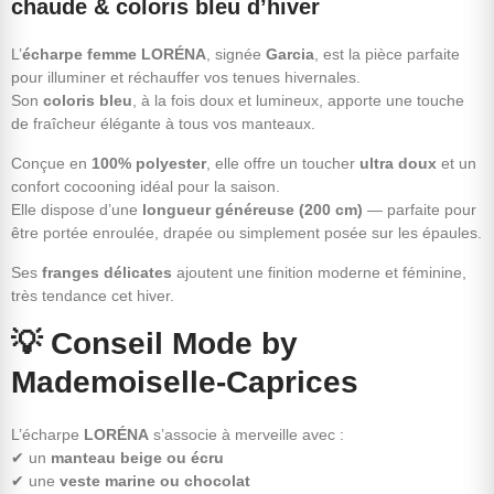
chaude & coloris bleu d’hiver
L’
écharpe femme LORÉNA
, signée
Garcia
, est la pièce parfaite
pour illuminer et réchauffer vos tenues hivernales.
Son
coloris bleu
, à la fois doux et lumineux, apporte une touche
de fraîcheur élégante à tous vos manteaux.
Conçue en
100% polyester
, elle offre un toucher
ultra doux
et un
confort cocooning idéal pour la saison.
Elle dispose d’une
longueur généreuse (200 cm)
— parfaite pour
être portée enroulée, drapée ou simplement posée sur les épaules.
Ses
franges délicates
ajoutent une finition moderne et féminine,
très tendance cet hiver.
💡
Conseil Mode by
Mademoiselle-Caprices
L’écharpe
LORÉNA
s’associe à merveille avec :
✔ un
manteau beige ou écru
✔ une
veste marine ou chocolat