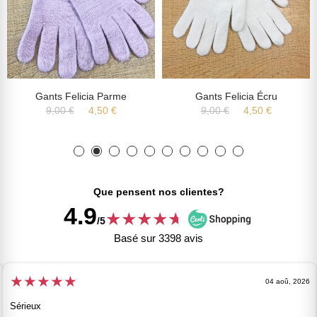
Gants Felicia Parme
Gants Felicia Écru
9,00 €
4,50 €
9,00 €
4,50 €
Que pensent nos clientes?
4.9
★
★
★
★
★
★
/5
Basé sur 3398 avis
★
★
★
★
★
04 aoû, 2026
Sérieux