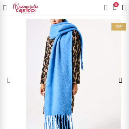
0
-50%