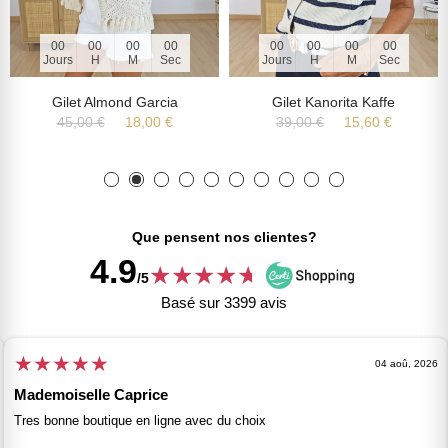
00
00
00
00
00
00
00
00
Jours
H
M
Sec
Jours
H
M
Sec
Gilet Almond Garcia
Gilet Kanorita Kaffe
45,00 €
18,00 €
39,00 €
15,60 €
Que pensent nos clientes?
4.9
★
★
★
★
★
★
/5
Basé sur 3399 avis
★
★
★
★
★
04 aoû, 2026
Mademoiselle Caprice
Tres bonne boutique en ligne avec du choix