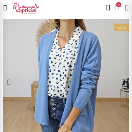
0
-50%