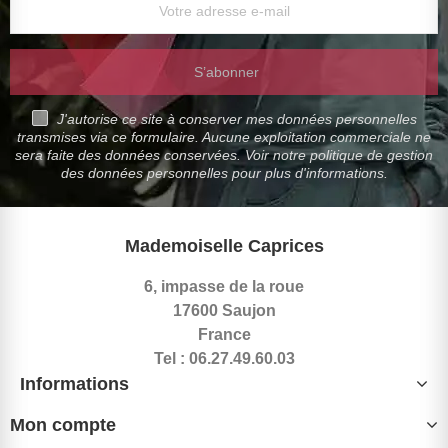
S’abonner
J'autorise ce site à conserver mes données personnelles
transmises via ce formulaire. Aucune exploitation commerciale ne
sera faite des données conservées. Voir notre politique de gestion
des données personnelles pour plus d'informations.
Mademoiselle Caprices
6, impasse de la roue
17600 Saujon
France
Tel : 06.27.49.60.03
Informations
Mon compte