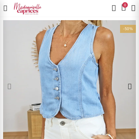
0
-50%