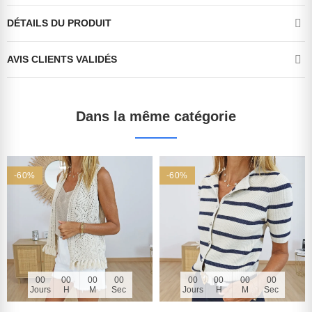
DÉTAILS DU PRODUIT
AVIS CLIENTS VALIDÉS
Dans la même catégorie
-60%
-60%
00
00
00
00
00
00
00
00
Jours
H
M
Sec
Jours
H
M
Sec