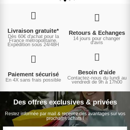
Livraison gratuite*
Retours & Echanges
Dès 60€ d'achat pour la
14 jours pour changer
France métropolitaine.
d'avis
Expédition sous
24/48H
Besoin d'aide
Paiement sécurisé
Contactez-nous du lundi au
En 4X sans frais possible
vendredi de 9h à 17h00
Des offres exclusives & privées
Restez informée par mail & recevez des avantages sur vos
prochains achats !