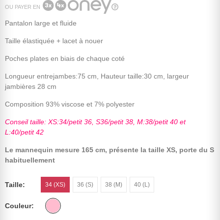
OU PAYER EN
Pantalon large et fluide
Taille élastiquée + lacet à nouer
Poches plates en biais de chaque coté
Longueur entrejambes:75 cm, Hauteur taille:30 cm, largeur
jambières 28 cm
Composition 93% viscose et 7% polyester
Conseil taille: XS:34/petit 36, S36/petit 38, M:38/petit 40 et
L:40/petit 42
Le mannequin mesure 165 cm, présente la taille XS, porte du S
habituellement
Taille
34 (XS)
36 (S)
38 (M)
40 (L)
Couleur