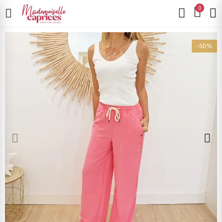
0
-50%