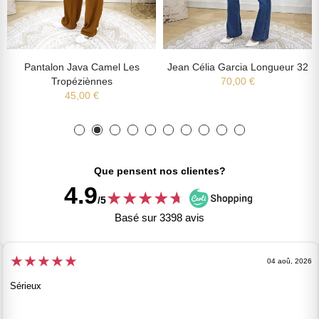
Pantalon Java Camel Les
Jean Célia Garcia Longueur 32
Tropéziènnes
70,00 €
45,00 €
Que pensent nos clientes?
4.9
★
★
★
★
★
★
/5
Basé sur 3398 avis
★
★
★
★
★
04 aoû, 2026
Sérieux