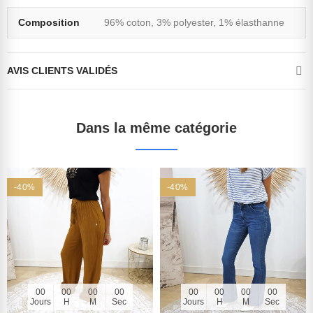
Composition
96% coton, 3% polyester, 1% élasthanne
AVIS CLIENTS VALIDÉS
Dans la même catégorie
-40%
-40%
00
00
00
00
00
00
00
00
Jours
H
M
Sec
Jours
H
M
Sec