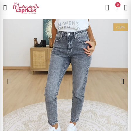
0
-50%