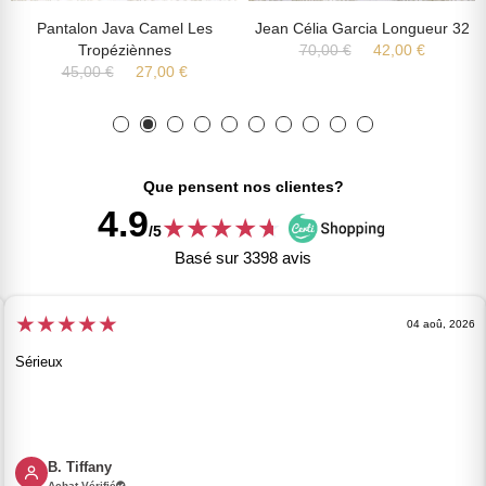
Pantalon Java Camel Les
Jean Célia Garcia Longueur 32
Tropéziènnes
70,00 €
42,00 €
45,00 €
27,00 €
Que pensent nos clientes?
4.9
★
★
★
★
★
★
/5
Basé sur 3398 avis
★
★
★
★
★
04 aoû, 2026
Sérieux
B. Tiffany
Achat Vérifié