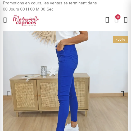
Promotions en cours, les ventes se terminent dans
00
Jours
00
H
00
M
00
Sec
0
-50%