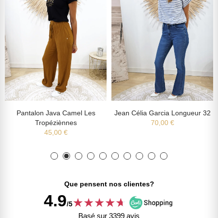
Pantalon Java Camel Les
Jean Célia Garcia Longueur 32
Tropéziènnes
70,00 €
45,00 €
Que pensent nos clientes?
4.9
★
★
★
★
★
★
/5
Basé sur 3399 avis