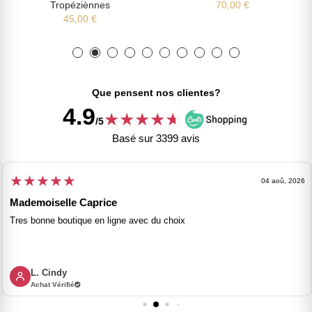
Tropéziènnes
70,00 €
45,00 €
Que pensent nos clientes?
4.9
★
★
★
★
★
★
/5
Basé sur 3399 avis
★
★
★
★
★
04 aoû, 2026
Mademoiselle Caprice
Tres bonne boutique en ligne avec du choix
L. Cindy
Achat Vérifié