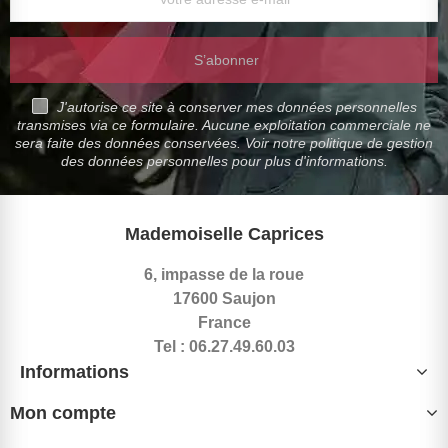
S’abonner
J'autorise ce site à conserver mes données personnelles
transmises via ce formulaire. Aucune exploitation commerciale ne
sera faite des données conservées. Voir notre politique de gestion
des données personnelles pour plus d'informations.
Mademoiselle Caprices
6, impasse de la roue
17600 Saujon
France
Tel : 06.27.49.60.03
Informations
Mon compte