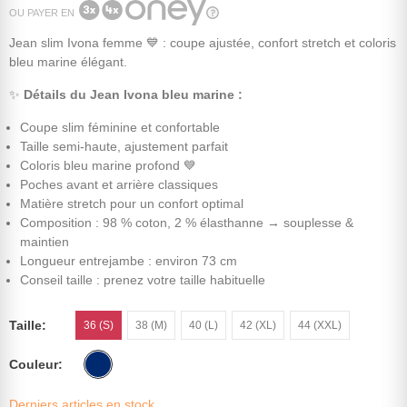
OU PAYER EN
Jean slim Ivona femme 💙 : coupe ajustée, confort stretch et coloris
bleu marine élégant.
✨
Détails du Jean Ivona bleu marine :
Coupe slim féminine et confortable
Taille semi-haute, ajustement parfait
Coloris bleu marine profond 💙
Poches avant et arrière classiques
Matière stretch pour un confort optimal
Composition : 98 % coton, 2 % élasthanne → souplesse &
maintien
Longueur entrejambe : environ 73 cm
Conseil taille : prenez votre taille habituelle
Taille
36 (S)
38 (M)
40 (L)
42 (XL)
44 (XXL)
Couleur
Derniers articles en stock