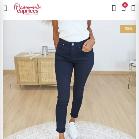
0
-50%