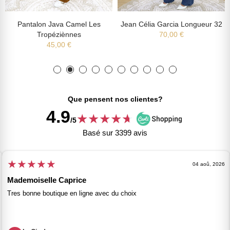
Pantalon Java Camel Les
Jean Célia Garcia Longueur 32
Tropéziènnes
70,00 €
45,00 €
Que pensent nos clientes?
4.9
★
★
★
★
★
★
/5
Basé sur 3399 avis
★
★
★
★
★
04 aoû, 2026
Mademoiselle Caprice
Tres bonne boutique en ligne avec du choix