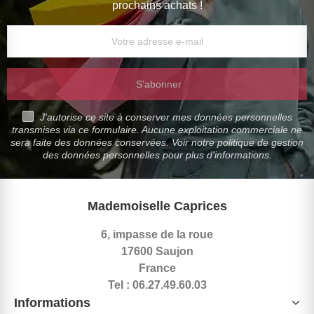
prochains achats !
S’abonner
J'autorise ce site à conserver mes données personnelles
transmises via ce formulaire. Aucune exploitation commerciale ne
sera faite des données conservées. Voir notre politique de gestion
des données personnelles pour plus d'informations.
Mademoiselle Caprices
6, impasse de la roue
17600 Saujon
France
Tel : 06.27.49.60.03
Informations