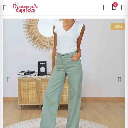
0
-50%