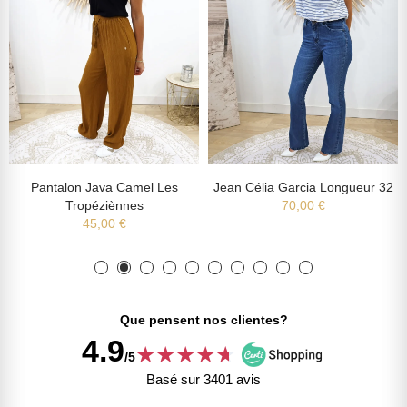
Pantalon Java Camel Les
Jean Célia Garcia Longueur 32
Tropéziènnes
70,00 €
45,00 €
Que pensent nos clientes?
4.9
★
★
★
★
★
★
/5
Basé sur 3401 avis