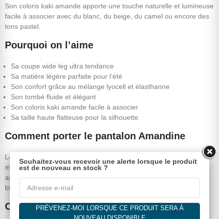
Son coloris kaki amande apporte une touche naturelle et lumineuse
facile à associer avec du blanc, du beige, du camel ou encore des
tons pastel.
Pourquoi on l’aime
Sa coupe wide leg ultra tendance
Sa matière légère parfaite pour l’été
Son confort grâce au mélange lyocell et élasthanne
Son tombé fluide et élégant
Son coloris kaki amande facile à associer
Sa taille haute flatteuse pour la silhouette
Comment porter le pantalon Amandine
Le pantalon Amandine se porte facilement avec un top blanc, une
Souhaitez-vous recevoir une alerte lorsque le produit
maille légère ou un débardeur ajusté pour équilibrer sa coupe
est de nouveau en stock ?
ample. Il s’associe parfaitement avec des sandales, des baskets
blanches ou des compensées pour un look chic et décontracté.
Caractéristiques
PRÉVENEZ-MOI LORSQUE CE PRODUIT SERA À
NOUVEAU DISPONIBLE