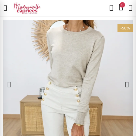
0
-50%