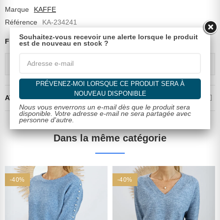
Marque
KAFFE
Référence
KA-234241
Souhaitez-vous recevoir une alerte lorsque le produit
Fiche technique
est de nouveau en stock ?
Composition
80% viscose, 20% nylon
PRÉVENEZ-MOI LORSQUE CE PRODUIT SERA À
NOUVEAU DISPONIBLE
AVIS CLIENTS VALIDÉS
Nous vous enverrons un e-mail dès que le produit sera
disponible. Votre adresse e-mail ne sera partagée avec
personne d'autre.
Dans la même catégorie
-40%
-40%