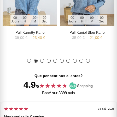
00
00
00
00
00
00
00
00
Jours
H
M
Sec
Jours
H
M
Sec
Pull Kanetty Kaffe
Pull Kaniel Bleu Kaffe
39,00 €
23,40 €
35,00 €
21,00 €
Que pensent nos clientes?
4.9
★
★
★
★
★
★
/5
Basé sur 3399 avis
★
★
★
★
★
04 aoû, 2026
Mademoiselle Caprice