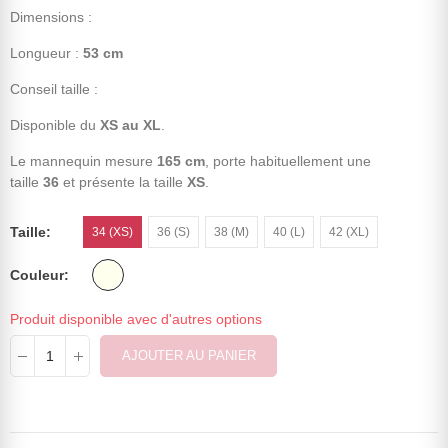
Dimensions :
Longueur :
53 cm
Conseil taille :
Disponible du
XS au XL
.
Le mannequin mesure
165 cm
, porte habituellement une
taille
36
et présente la taille
XS
.
Taille
34 (XS)
36 (S)
38 (M)
40 (L)
42 (XL)
Couleur
Produit disponible avec d'autres options
AJOUTER AU PANIER