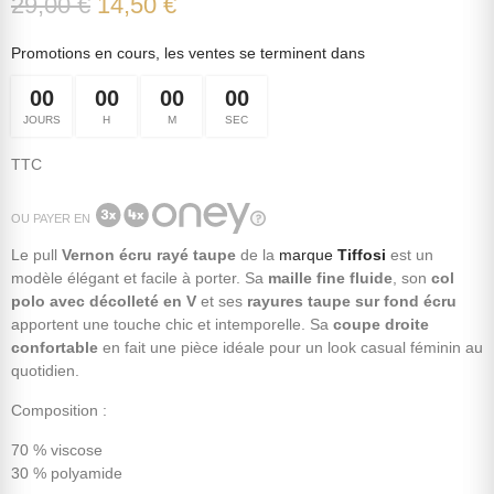
29,00 €
14,50 €
Promotions en cours, les ventes se terminent dans
00
00
00
00
JOURS
H
M
SEC
TTC
OU PAYER EN
Le pull
Vernon écru rayé taupe
de la
marque
Tiffosi
est un
modèle élégant et facile à porter. Sa
maille fine fluide
, son
col
polo avec décolleté en V
et ses
rayures taupe sur fond écru
apportent une touche chic et intemporelle. Sa
coupe droite
confortable
en fait une pièce idéale pour un look casual féminin au
quotidien.
Composition :
70 % viscose
30 % polyamide