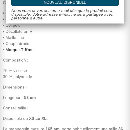
NOUVEAU DISPONIBLE
Caractéristiques :
Nous vous enverrons un e-mail dès que le produit sera
• Pull femme rayé
disponible. Votre adresse e-mail ne sera partagée avec
personne d'autre.
• Coloris écru rayé taupe
• Col polo
• Décolleté en V
• Maille fine
• Coupe droite
•
Marque
Tiffosi
Composition :
70 % viscose
30 % polyamide
Dimensions :
Longueur :
53 cm
Conseil taille :
Disponible du
XS au XL
.
Le mannequin mesure
165 cm
, porte habituellement une taille
36