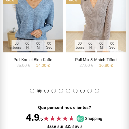
-60%
-60%
00
00
00
00
00
00
00
00
Jours
H
M
Sec
Jours
H
M
Sec
Pull Kaniel Bleu Kaffe
Pull Mix & Match Tiffosi
35,00 €
14,00 €
27,00 €
10,80 €
Que pensent nos clientes?
4.9
★
★
★
★
★
★
/5
Basé sur 3398 avis