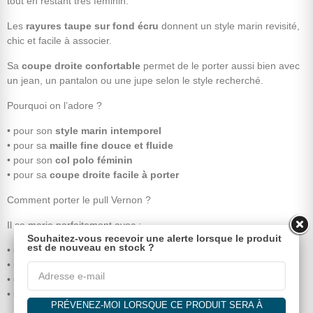
tout en restant très féminin.
Les
rayures taupe sur fond écru
donnent un style marin revisité,
chic et facile à associer.
Sa
coupe droite confortable
permet de le porter aussi bien avec
un jean, un pantalon ou une jupe selon le style recherché.
Pourquoi on l’adore ?
• pour son
style marin intemporel
• pour sa
maille fine douce et fluide
• pour son
col polo féminin
• pour sa
coupe droite facile à porter
Comment porter le pull Vernon ?
Il se marie parfaitement avec :
Souhaitez-vous recevoir une alerte lorsque le produit
est de nouveau en stock ?
•
un jean
pour un look casual chic
• un pantalon beige ou écru pour une silhouette élégante
•
un short
pour une tenue estivale
• une jupe pour un style féminin moderne
PRÉVENEZ-MOI LORSQUE CE PRODUIT SERA À