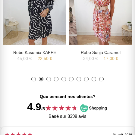
Robe Kasomia KAFFE
Robe Sonja Caramel
45,00 €
22,50 €
34,00 €
17,00 €
Que pensent nos clientes?
4.9
★
★
★
★
★
★
/5
Basé sur 3398 avis
★
★
★
★
★
04 aoû, 2026