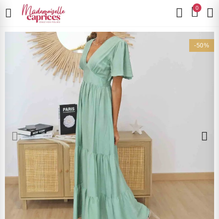
0
-50%