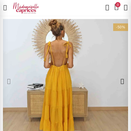
0
-50%