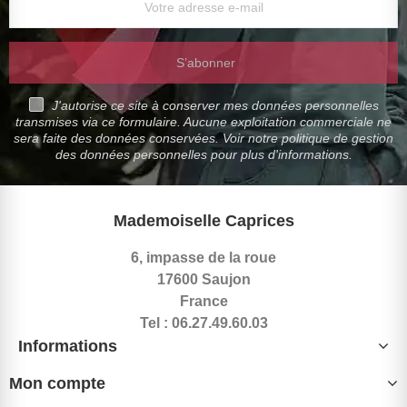
S’abonner
J'autorise ce site à conserver mes données personnelles
transmises via ce formulaire. Aucune exploitation commerciale ne
sera faite des données conservées. Voir notre politique de gestion
des données personnelles pour plus d'informations.
Mademoiselle Caprices
6, impasse de la roue
17600 Saujon
France
Tel : 06.27.49.60.03
Informations
Mon compte