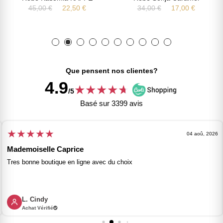
45,00 €
22,50 €
34,00 €
17,00 €
Que pensent nos clientes?
4.9
★
★
★
★
★
★
/5
Basé sur 3399 avis
★
★
★
★
★
04 aoû, 2026
Mademoiselle Caprice
Tres bonne boutique en ligne avec du choix
L. Cindy
Achat Vérifié