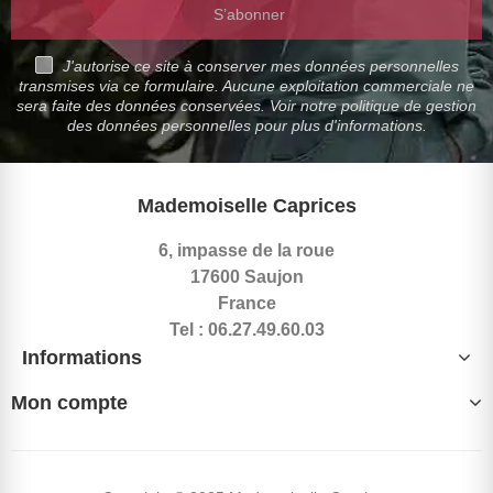
S’abonner
J'autorise ce site à conserver mes données personnelles
transmises via ce formulaire. Aucune exploitation commerciale ne
sera faite des données conservées. Voir notre politique de gestion
des données personnelles pour plus d'informations.
Mademoiselle Caprices
6, impasse de la roue
17600 Saujon
France
Tel : 06.27.49.60.03
Informations
Mon compte