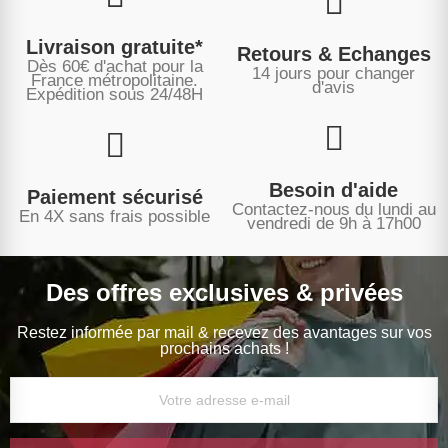
Livraison gratuite*
Retours & Echanges
Dès 60€ d'achat pour la
14 jours pour changer
France métropolitaine.
d'avis
Expédition sous
24/48H
Besoin d'aide
Paiement sécurisé
Contactez-nous du lundi au
En 4X sans frais possible
vendredi de 9h à 17h00
Des offres exclusives & privées
Restez informée par mail & recevez des avantages sur vos
prochains achats !