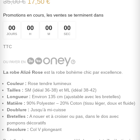
35,00 €
17,50 €
Promotions en cours, les ventes se terminent dans
00
00
00
00
JOURS
H
M
SEC
TTC
OU PAYER EN
La robe Alizé Rose
est la robe bohème chic par excellence.
Couleur :
Rose tendre lumineux
Tailles :
SM (idéal 36-38) et ML (idéal 38-42)
Longueur :
Environ 135 cm (ajustable avec les bretelles)
Matière :
90% Polyester – 20% Coton (tissu léger, doux et fluide)
Doublure :
Jusqu’à mi-cuisse
Bretelles :
A nouer et à croiser ou pas, dans le dos avec
pompons décoratifs
Encolure :
Col V plongeant