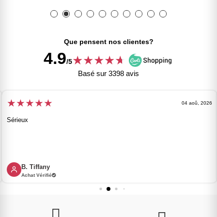
Que pensent nos clientes?
4.9
★
★
★
★
★
★
/5
Basé sur 3398 avis
★
★
★
★
★
04 aoû, 2026
Sérieux
B. Tiffany
Achat Vérifié