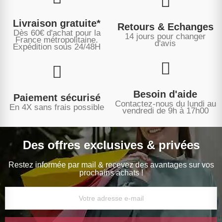
Livraison gratuite*
Retours & Echanges
Dès 60€ d'achat pour la
14 jours pour changer
France métropolitaine.
d'avis
Expédition sous
24/48H
Besoin d'aide
Paiement sécurisé
Contactez-nous du lundi au
En 4X sans frais possible
vendredi de 9h à 17h00
Des offres exclusives & privées
Restez informée par mail & recevez des avantages sur vos
prochains achats !