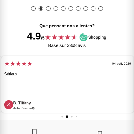
Que pensent nos clientes?
4.9
★
★
★
★
★
★
/5
Basé sur 3398 avis
★
★
★
★
★
04 aoû, 2026
Sérieux
B. Tiffany
Achat Vérifié