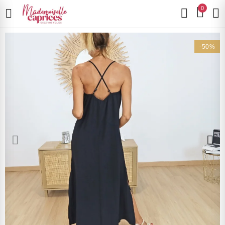
0
-50%