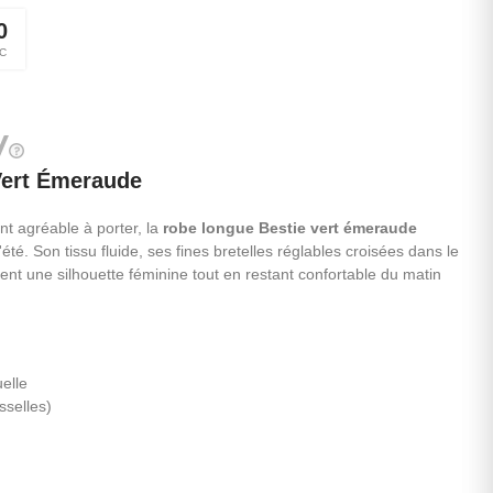
0
C
Vert Émeraude
nt agréable à porter, la
robe longue Bestie vert émeraude
é. Son tissu fluide, ses fines bretelles réglables croisées dans le
frent une silhouette féminine tout en restant confortable du matin
uelle
sselles)