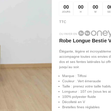
00
00
00
0
JOURS
H
M
SE
TTC
OU PAYER EN
Robe Longue Bestie 
Élégante, légère et incroyableme
accompagne toutes vos envies d'ét
dos et ses fentes latérales lui of
jusqu'au soir.
Marque : Tiffosi
Couleur : Vert émeraude
Taille : prenez votre taille habit
Longueur : 107 cm (sous les ai
100% polyester fluide
Décolleté en V
Bretelles fines réglables