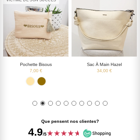
VICTIME DE SON SUCCÈS
Pochette Bisous
Sac À Main Hazel
7,00 €
34,00 €
Que pensent nos clientes?
4.9
★
★
★
★
★
★
/5