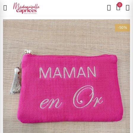
0
-50%