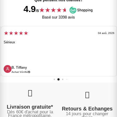
Que pensent nos clientes?
4.9
★
★
★
★
★
★
/5
Basé sur 3398 avis
★
★
★
★
★
04 aoû, 2026
Sérieux
B. Tiffany
Achat Vérifié
Livraison gratuite*
Retours & Echanges
Dès 60€ d'achat pour la
14 jours pour changer
France métropolitaine.