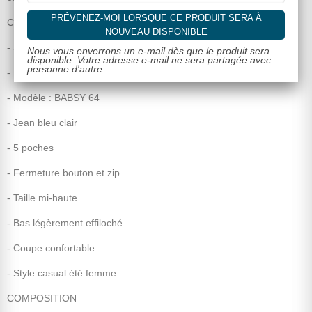
PRÉVENEZ-MOI LORSQUE CE PRODUIT SERA À
CARACTÉRISTIQUES
NOUVEAU DISPONIBLE
- Short en jean femme
Nous vous enverrons un e-mail dès que le produit sera
disponible. Votre adresse e-mail ne sera partagée avec
personne d'autre.
- Marque : Tiffosi
- Modèle : BABSY 64
- Jean bleu clair
- 5 poches
- Fermeture bouton et zip
- Taille mi-haute
- Bas légèrement effiloché
- Coupe confortable
- Style casual été femme
COMPOSITION