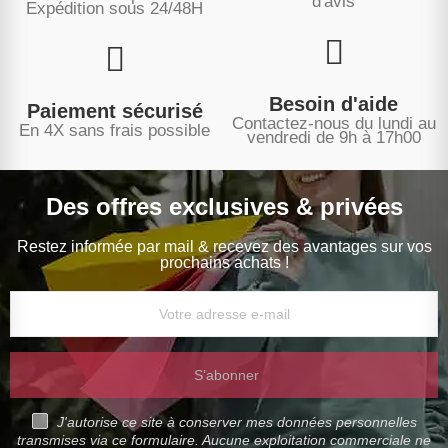
d'avis
Expédition sous
24/48H
Besoin d'aide
Paiement sécurisé
Contactez-nous du lundi au
En 4X sans frais possible
vendredi de 9h à 17h00
Des offres exclusives & privées
Restez informée par mail & recevez des avantages sur vos
prochains achats !
S’abonner
J'autorise ce site à conserver mes données personnelles
transmises via ce formulaire. Aucune exploitation commerciale ne