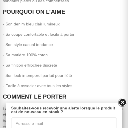
sandales plates ou des compensées.
POURQUOI ON L’AIME
- Son denim bleu clair lumineux
- Sa coupe confortable et facile à porter
- Son style casual tendance
- Sa matière 100% coton
- Sa finition effilochée discrète
- Son look intemporel parfait pour l’été
- Facile à associer avec tous les styles
COMMENT LE PORTER
Souhaitez-vous recevoir une alerte lorsque le produit
Le short BABSY 64 se marie parfaitement avec
un débardeur
,
une
est de nouveau en stock ?
chemise
fluide ou un top bohème imprimé. Portez-le avec des
baskets blanches pour un look casual ou des sandales
compensées pour une silhouette plus féminine.