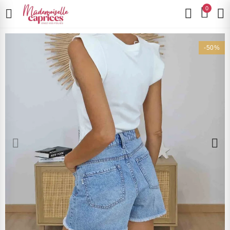
0
-50%