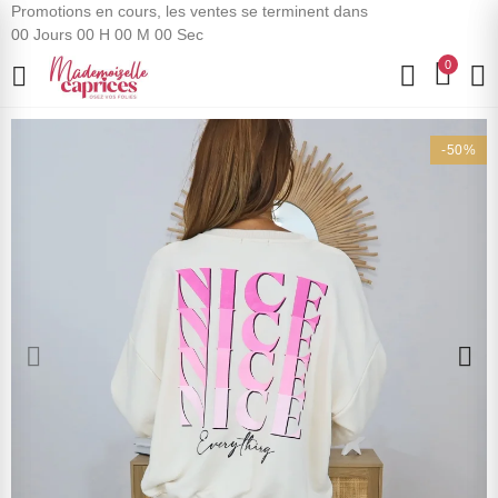
Promotions en cours, les ventes se terminent dans
00
Jours
00
H
00
M
00
Sec
0
-50%