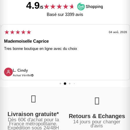
4.9
★
★
★
★
★
★
/5
Basé sur 3399 avis
★
★
★
★
★
04 aoû, 2026
Mademoiselle Caprice
Tres bonne boutique en ligne avec du choix
L. Cindy
Achat Vérifié
Livraison gratuite*
Retours & Echanges
Dès 60€ d'achat pour la
14 jours pour changer
France métropolitaine.
d'avis
Expédition sous
24/48H