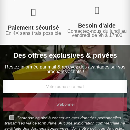
Besoin d'aide
Paiement sécurisé
Contactez-nous du lundi au
En 4X sans frais possible
vendredi de 9h à 17h00
Des offres exclusives & privées
Restez informée par mail & recevez des avantages sur vos
prochains achats !
S’abonner
J'autorise ce site à conserver mes données personnelles
transmises via ce formulaire. Aucune exploitation commerciale ne
sera faite des données conservées. Voir notre politique de gestion