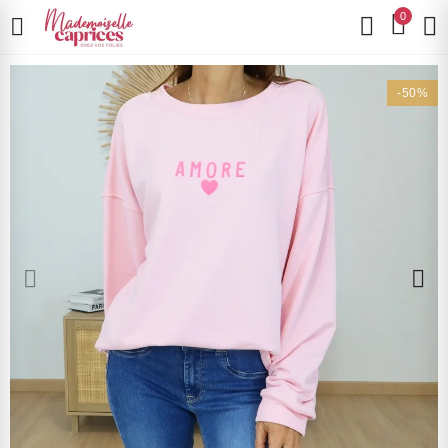
0
-50%