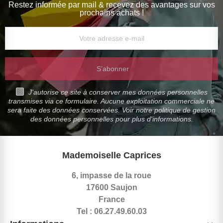
Restez informée par mail & recevez des avantages sur vos
prochains achats !
S’abonner
J'autorise ce site à conserver mes données personnelles
transmises via ce formulaire. Aucune exploitation commerciale ne
sera faite des données conservées. Voir notre politique de gestion
des données personnelles pour plus d'informations.
Mademoiselle Caprices
6, impasse de la roue
17600 Saujon
France
Tel : 06.27.49.60.03