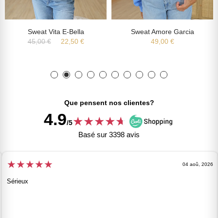
Sweat Vita E-Bella
Sweat Amore Garcia
45,00 €
22,50 €
49,00 €
Que pensent nos clientes?
4.9
★
★
★
★
★
★
/5
Basé sur 3398 avis
★
★
★
★
★
04 aoû, 2026
Sérieux