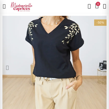
0
-50%