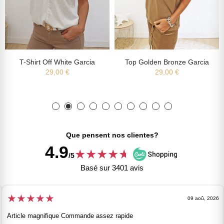
T-Shirt Off White Garcia
Top Golden Bronze Garcia
29,00 €
29,00 €
Que pensent nos clientes?
4.9
★
★
★
★
★
★
/5
Basé sur 3401 avis
★
★
★
★
★
09 aoû, 2026
Article magnifique Commande assez rapide