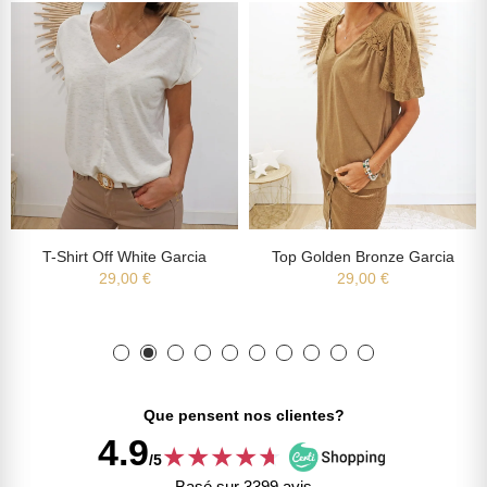
T-Shirt Off White Garcia
Top Golden Bronze Garcia
29,00 €
29,00 €
Que pensent nos clientes?
4.9
★
★
★
★
★
★
/5
Basé sur 3399 avis