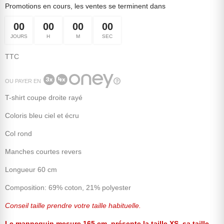
Promotions en cours, les ventes se terminent dans
00
00
00
00
JOURS
H
M
SEC
TTC
OU PAYER EN
T-shirt coupe droite rayé
Coloris bleu ciel et écru
Col rond
Manches courtes revers
Longueur 60 cm
Composition: 69% coton, 21% polyester
Conseil taille prendre votre taille habituelle.
Le mannequin mesure 165 cm, présente la taille XS, sa taille