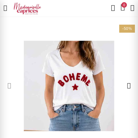
0
-50%