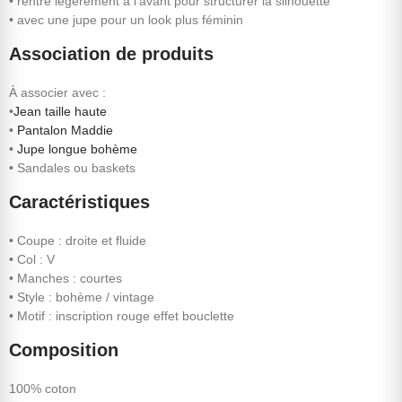
• rentré légèrement à l’avant pour structurer la silhouette
• avec une jupe pour un look plus féminin
Association de produits
À associer avec :
•
Jean taille haute
•
Pantalon Maddie
•
Jupe longue bohème
• Sandales ou baskets
Caractéristiques
• Coupe : droite et fluide
• Col : V
• Manches : courtes
• Style : bohème / vintage
• Motif : inscription rouge effet bouclette
Composition
100% coton