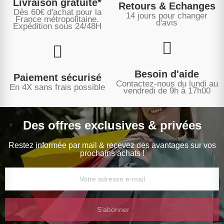
Livraison gratuite*
Retours & Echanges
Dès 60€ d'achat pour la
14 jours pour changer
France métropolitaine.
d'avis
Expédition sous
24/48H
Besoin d'aide
Paiement sécurisé
Contactez-nous du lundi au
En 4X sans frais possible
vendredi de 9h à 17h00
Des offres exclusives & privées
Restez informée par mail & recevez des avantages sur vos
prochains achats !
S’abonner