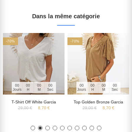
Dans la même catégorie
-70%
-70%
00
00
00
00
00
00
00
00
Jours
H
M
Sec
Jours
H
M
Sec
T-Shirt Off White Garcia
Top Golden Bronze Garcia
29,00 €
8,70 €
29,00 €
8,70 €