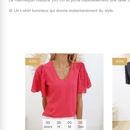
🌼 Un t-shirt lumineux qui donne instantanément du style.
-60%
-60%
00
00
00
00
Jours
H
M
Sec