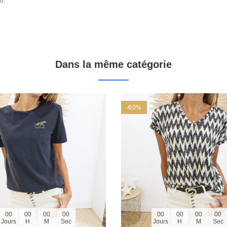
Dans la même catégorie
-60%
00
00
00
00
00
00
00
00
Jours
H
M
Sec
Jours
H
M
Sec