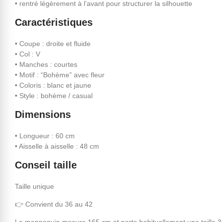
• rentré légèrement à l’avant pour structurer la silhouette
Caractéristiques
• Coupe : droite et fluide
• Col : V
• Manches : courtes
• Motif : “Bohème” avec fleur
• Coloris : blanc et jaune
• Style : bohème / casual
Dimensions
• Longueur : 60 cm
• Aisselle à aisselle : 48 cm
Conseil taille
Taille unique
👉 Convient du 36 au 42
Le mannequin mesure 165 cm et porte habituellement une taille 3