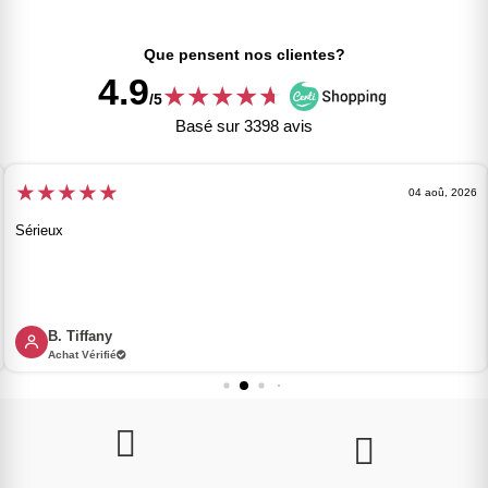
Que pensent nos clientes?
4.9
★
★
★
★
★
★
/5
Basé sur 3398 avis
★
★
★
★
★
04 aoû, 2026
Sérieux
B. Tiffany
Achat Vérifié