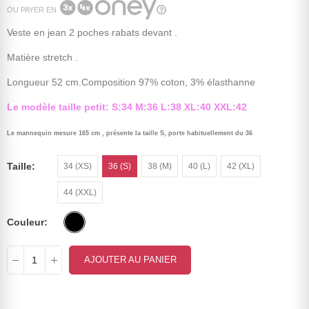
OU PAYER EN
Veste en jean 2 poches rabats devant .
Matière stretch .
Longueur 52 cm.Composition 97% coton, 3%
élasthanne
Le modèle taille petit: S:34 M:36 L:38 XL:40 XXL:42
Le mannequin mesure 165 cm , présente la taille S, porte habituellement du 36
Taille
34 (XS)
36 (S)
38 (M)
40 (L)
42 (XL)
44 (XXL)
Couleur
AJOUTER AU PANIER