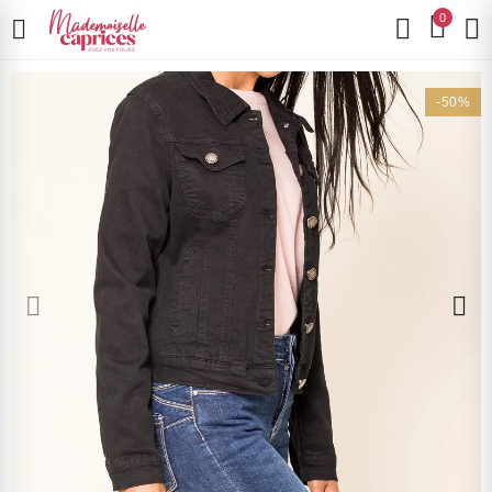
0
-50%