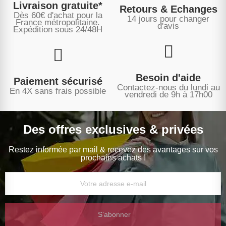
Livraison gratuite*
Retours & Echanges
Dès 60€ d'achat pour la
14 jours pour changer
France métropolitaine.
d'avis
Expédition sous
24/48H
Besoin d'aide
Paiement sécurisé
Contactez-nous du lundi au
En 4X sans frais possible
vendredi de 9h à 17h00
Des offres exclusives & privées
Restez informée par mail & recevez des avantages sur vos
prochains achats !
S’abonner