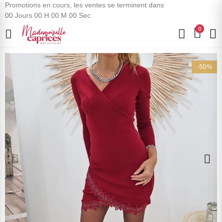
Promotions en cours, les ventes se terminent dans
00
Jours
00
H
00
M
00
Sec
0
-50%