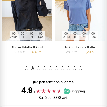
00
00
00
00
00
00
00
00
Jours
H
M
Sec
Jours
H
M
Sec
Blouse KAellie KAFFE
T-Shirt Kafrida Kaffe
36,00 €
14,40 €
28,00 €
11,20 €
Que pensent nos clientes?
4.9
★
★
★
★
★
★
/5
Basé sur 3398 avis