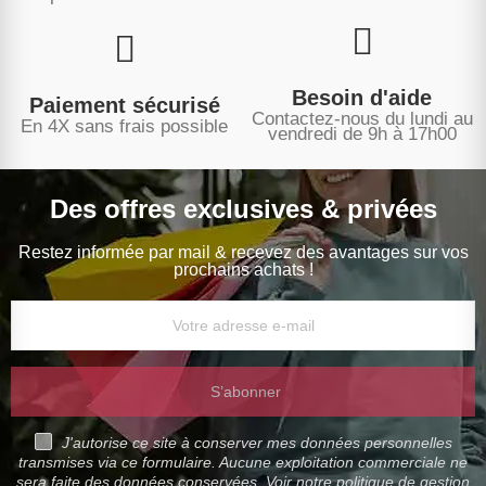
Besoin d'aide
Paiement sécurisé
Contactez-nous du lundi au
En 4X sans frais possible
vendredi de 9h à 17h00
Des offres exclusives & privées
Restez informée par mail & recevez des avantages sur vos
prochains achats !
S’abonner
J'autorise ce site à conserver mes données personnelles
transmises via ce formulaire. Aucune exploitation commerciale ne
sera faite des données conservées. Voir notre politique de gestion