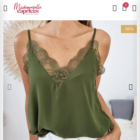
0
-50%