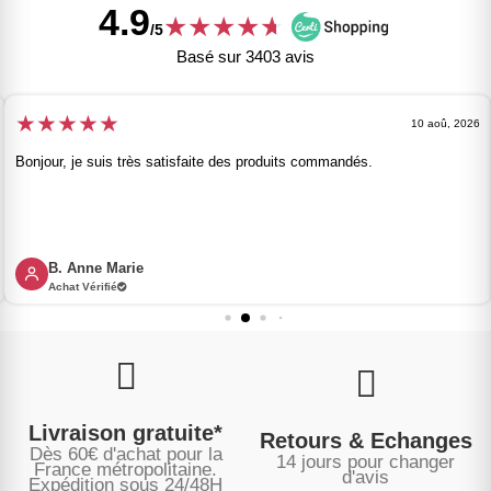
4.9
★
★
★
★
★
★
/5
Basé sur 3403 avis
★
★
★
★
★
10 aoû, 2026
Bonjour, je suis très satisfaite des produits commandés.
B. Anne Marie
Achat Vérifié
Livraison gratuite*
Retours & Echanges
Dès 60€ d'achat pour la
14 jours pour changer
France métropolitaine.
d'avis
Expédition sous
24/48H