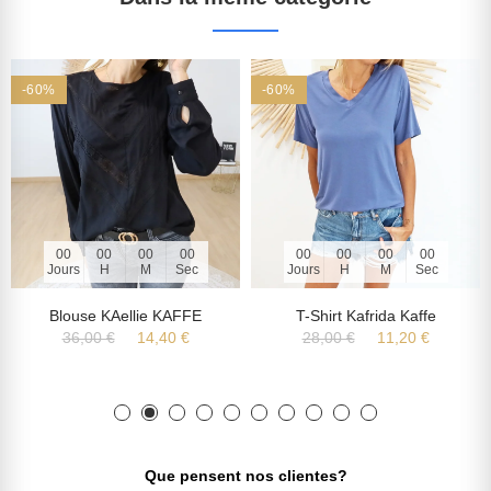
-60%
-60%
00
00
00
00
00
00
00
00
Jours
H
M
Sec
Jours
H
M
Sec
Blouse KAellie KAFFE
T-Shirt Kafrida Kaffe
36,00 €
14,40 €
28,00 €
11,20 €
Que pensent nos clientes?