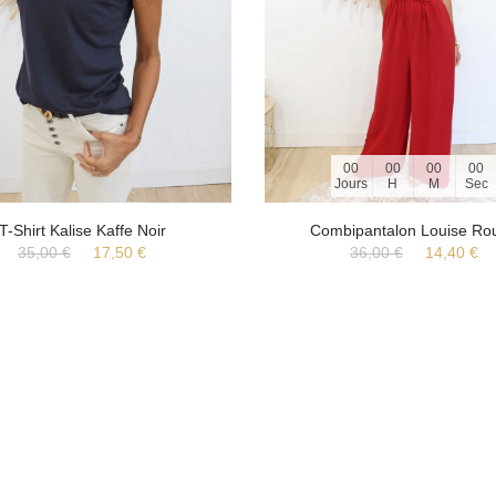
00
00
00
00
Jours
H
M
Sec
T-Shirt Kalise Kaffe Noir
Combipantalon Louise Ro
35,00 €
17,50 €
36,00 €
14,40 €