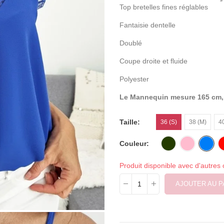
Top bretelles fines réglables
Fantaisie dentelle
Doublé
Coupe droite et fluide
Polyester
Le Mannequin mesure 165 cm, p
Taille
36 (S)
38 (M)
40
Couleur
Produit disponible avec d'autres 
AJOUTER AU P