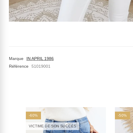
Marque
IN APRIL 1986
Référence
51019001
-60%
-50%
VICTIME DE SON SUCCÈS