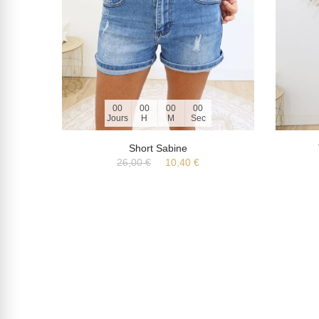
00
00
00
00
Jours
H
M
Sec
a
Short Sabine
26,00 €
10,40 €