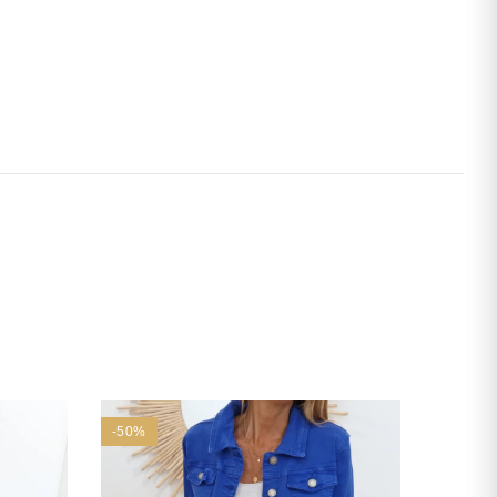
-50%
-60%