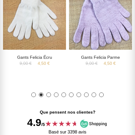
Gants Felicia Écru
Gants Felicia Parme
9,00 €
4,50 €
9,00 €
4,50 €
Que pensent nos clientes?
4.9
★
★
★
★
★
★
/5
Basé sur 3398 avis