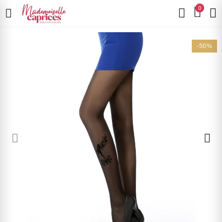
0
-50%