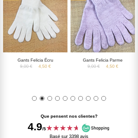
Gants Felicia Écru
Gants Felicia Parme
9,00 €
4,50 €
9,00 €
4,50 €
Que pensent nos clientes?
4.9
★
★
★
★
★
★
/5
Basé sur 3398 avis