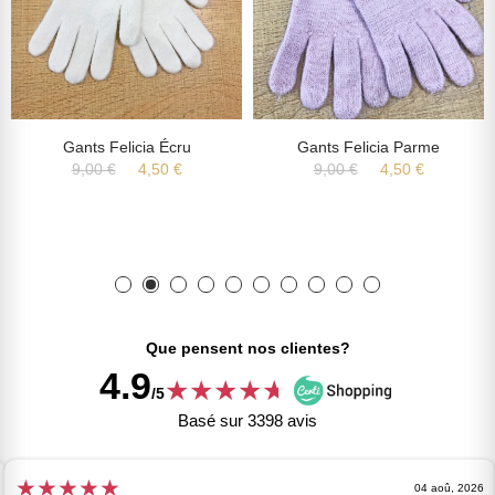
Gants Felicia Écru
Gants Felicia Parme
9,00 €
4,50 €
9,00 €
4,50 €
Que pensent nos clientes?
4.9
★
★
★
★
★
★
/5
Basé sur 3398 avis
★
★
★
★
★
04 aoû, 2026