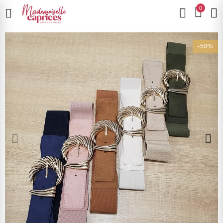
0
-50%