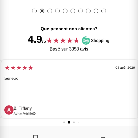
Que pensent nos clientes?
4.9
★
★
★
★
★
★
/5
Basé sur 3398 avis
★
★
★
★
★
04 aoû, 2026
Sérieux
B. Tiffany
Achat Vérifié