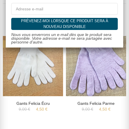
Dans la même catégorie
PRÉVENEZ-MOI LORSQUE CE PRODUIT SERA À
NOUVEAU DISPONIBLE
Nous vous enverrons un e-mail dès que le produit sera
disponible. Votre adresse e-mail ne sera partagée avec
personne d'autre.
-50%
-50%
Gants Felicia Écru
Gants Felicia Parme
9,00 €
4,50 €
9,00 €
4,50 €