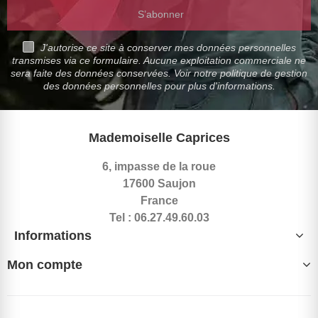
S’abonner
J'autorise ce site à conserver mes données personnelles
transmises via ce formulaire. Aucune exploitation commerciale ne
sera faite des données conservées. Voir notre politique de gestion
des données personnelles pour plus d'informations.
Mademoiselle Caprices
6, impasse de la roue
17600 Saujon
France
Tel : 06.27.49.60.03
Informations
Mon compte