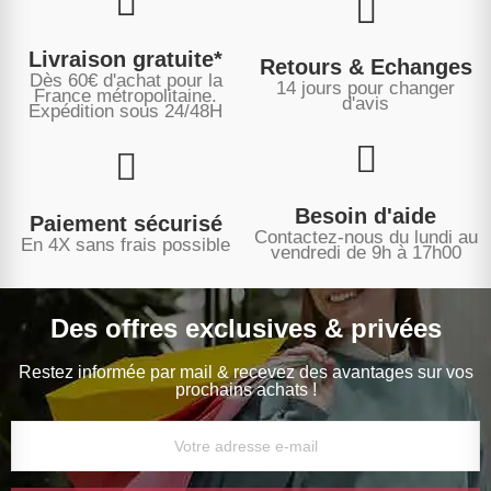
Livraison gratuite*
Retours & Echanges
Dès 60€ d'achat pour la
14 jours pour changer
France métropolitaine.
d'avis
Expédition sous
24/48H
Besoin d'aide
Paiement sécurisé
Contactez-nous du lundi au
En 4X sans frais possible
vendredi de 9h à 17h00
Des offres exclusives & privées
Restez informée par mail & recevez des avantages sur vos
prochains achats !