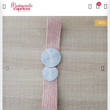
0
-50%