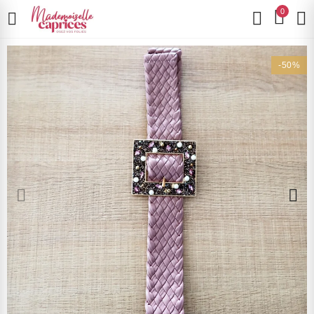
0
-50%