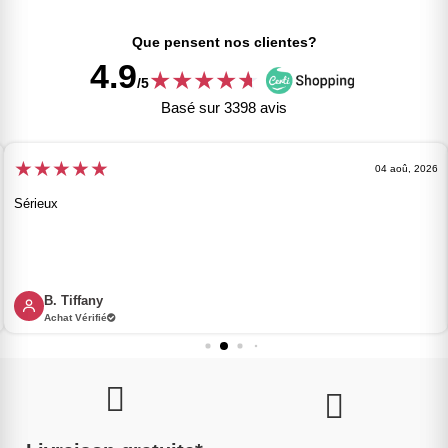
Que pensent nos clientes?
4.9
★
★
★
★
★
★
/5
Basé sur 3398 avis
★
★
★
★
★
04 aoû, 2026
Sérieux
B. Tiffany
Achat Vérifié