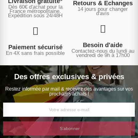
Livraison gratuite*
Retours & Echanges
Dès 60€ d'achat pour la
14 jours pour changer
France métropolitaine.
d'avis
Expédition sous
24/48H
Besoin d'aide
Paiement sécurisé
Contactez-nous du lundi au
En 4X sans frais possible
vendredi de 9h à 17h00
Des offres exclusives & privées
Restez informée par mail & recevez des avantages sur vos
prochains achats !
S’abonner